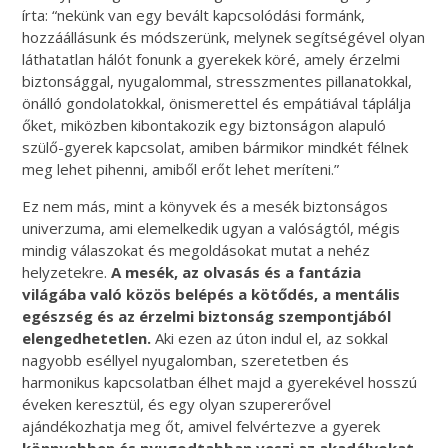
írta: “nekünk van egy bevált kapcsolódási formánk,
hozzáállásunk és módszerünk, melynek segítségével olyan
láthatatlan hálót fonunk a gyerekek köré, amely érzelmi
biztonsággal, nyugalommal, stresszmentes pillanatokkal,
önálló gondolatokkal, önismerettel és empátiával táplálja
őket, miközben kibontakozik egy biztonságon alapuló
szülő-gyerek kapcsolat, amiben bármikor mindkét félnek
meg lehet pihenni, amiből erőt lehet meríteni.”
Ez nem más, mint a könyvek és a mesék biztonságos
univerzuma, ami elemelkedik ugyan a valóságtól, mégis
mindig válaszokat és megoldásokat mutat a nehéz
helyzetekre.
A mesék, az olvasás és a fantá
zia
vil
ágába való közös belépés a kötődés, a mentális
egészség és az érzelmi biztonság szempontjából
elengedhetetlen.
Aki ezen az úton indul el, az sokkal
nagyobb eséllyel nyugalomban, szeretetben és
harmonikus kapcsolatban élhet majd a gyerekével hosszú
éveken keresztül, és egy olyan szupererővel
ajándékozhatja meg őt, amivel felvértezve a gyerek
könnyebben és nyugodtabban veszi az akadályokat