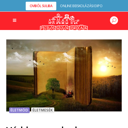
OVIBÓL SULIBA
ONLINE BEISKOLÁZÁSI EXPO
ÉLETMÓD
ÉLETMESÉK