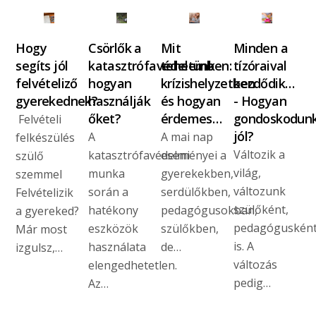
Hogy
Csörlők a
Mit
Minden a
segíts jól
katasztrófavédelemben:
tehetünk
tízóraival
felvételiző
hogyan
krízishelyzetben
kezdődik…
gyerekednek?
használják
és hogyan
- Hogyan
őket?
érdemes…
gondoskodun
Felvételi
jól?
A
A mai nap
felkészülés
Változik a
katasztrófavédelmi
eseményei a
szülő
világ,
munka
gyerekekben,
szemmel
változunk
során a
serdülőkben,
Felvételizik
szülőként,
hatékony
pedagógusokban,
a gyereked?
pedagóguskén
eszközök
szülőkben,
Már most
is. A
használata
de…
izgulsz,…
változás
elengedhetetlen.
pedig…
Az…