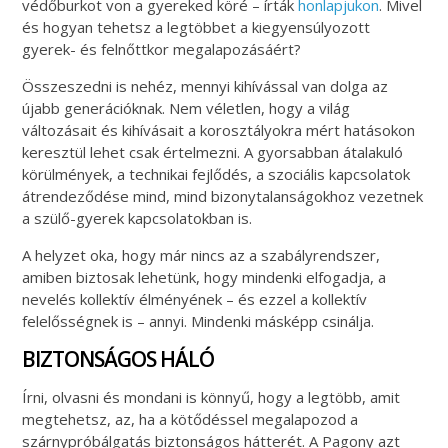
védőburkot von a gyereked köré – írták
honlapjukon
. Mivel
és hogyan tehetsz a legtöbbet a kiegyensúlyozott
gyerek- és felnőttkor megalapozásáért?
Összeszedni is nehéz, mennyi kihívással van dolga az
újabb generációknak. Nem véletlen, hogy a világ
változásait és kihívásait a korosztályokra mért hatásokon
keresztül lehet csak értelmezni. A gyorsabban átalakuló
körülmények, a technikai fejlődés, a szociális kapcsolatok
átrendeződése mind, mind bizonytalanságokhoz vezetnek
a szülő-gyerek kapcsolatokban is.
A helyzet oka, hogy már nincs az a szabályrendszer,
amiben biztosak lehetünk, hogy mindenki elfogadja, a
nevelés kollektív élményének – és ezzel a kollektív
felelősségnek is – annyi. Mindenki másképp csinálja.
BIZTONSÁGOS HÁLÓ
Írni, olvasni és mondani is könnyű, hogy a legtöbb, amit
megtehetsz, az, ha a kötődéssel megalapozod a
szárnypróbálgatás biztonságos hátterét. A Pagony azt