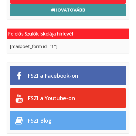
#HOVATOVÁBB
Felelős Szülők Iskolája hírlevél
[mailpoet_form id="1"]
FSZI a Facebook-on
FSZI a Youtube-on
FSZI Blog