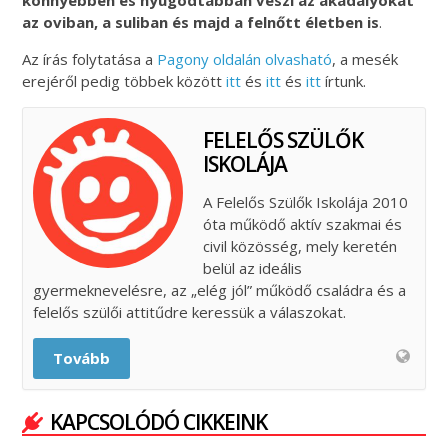
az oviban, a suliban és majd a felnő
tt
életben is
.
Az írás folytatása a
Pagony oldalán olvasható
, a mesék
erejéről pedig többek között
itt
és
itt
és
itt
írtunk.
FELELŐS SZÜLŐK
ISKOLÁJA
A Felelős Szülők Iskolája 2010
óta működő aktív szakmai és
civil közösség, mely keretén
belül az ideális
gyermeknevelésre, az „elég jól” működő családra és a
felelős szülői attitűdre keressük a válaszokat.
Tovább
KAPCSOLÓDÓ CIKKEINK