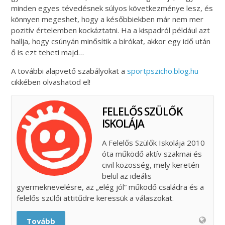
minden egyes tévedésnek súlyos következménye lesz, és
könnyen megeshet, hogy a későbbiekben már nem mer
pozitív értelemben kockáztatni. Ha a kispadról például azt
hallja, hogy csúnyán minősítik a bírókat, akkor egy idő után
ő is ezt teheti majd…
A további alapvető szabályokat a
sportpszicho.blog.hu
cikkében olvashatod el!
FELELŐS SZÜLŐK
ISKOLÁJA
A Felelős Szülők Iskolája 2010
óta működő aktív szakmai és
civil közösség, mely keretén
belül az ideális
gyermeknevelésre, az „elég jól” működő családra és a
felelős szülői attitűdre keressük a válaszokat.
Tovább