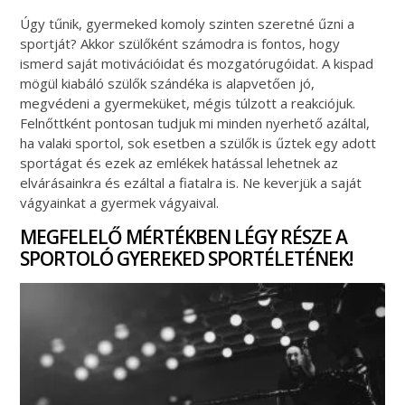
Úgy tűnik, gyermeked komoly szinten szeretné űzni a
sportját? Akkor szülőként számodra is fontos, hogy
ismerd saját motivációidat és mozgatórugóidat. A kispad
mögül kiabáló szülők szándéka is alapvetően jó,
megvédeni a gyermeküket, mégis túlzott a reakciójuk.
Felnőttként pontosan tudjuk mi minden nyerhető azáltal,
ha valaki sportol, sok esetben a szülők is űztek egy adott
sportágat és ezek az emlékek hatással lehetnek az
elvárásainkra és ezáltal a fiatalra is. Ne keverjük a saját
vágyainkat a gyermek vágyaival.
MEGFELELŐ MÉRTÉKBEN LÉGY RÉSZE A
SPORTOLÓ GYEREKED SPORTÉLETÉNEK!