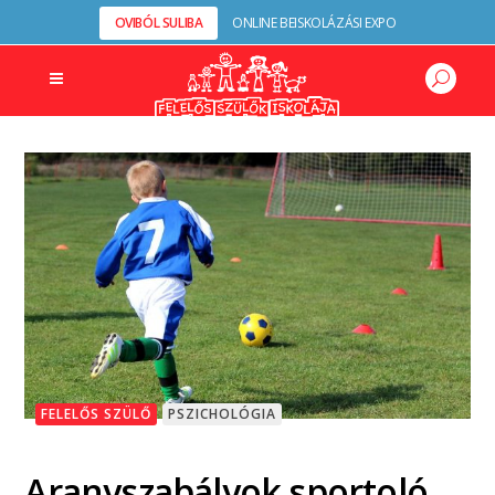
OVIBÓL SULIBA
ONLINE BEISKOLÁZÁSI EXPO
FELELŐS SZÜLŐ
PSZICHOLÓGIA
Aranyszabályok sportoló