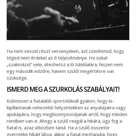
Ha nem veszel részt versenyeken, azt üzenheted, hogy
téged nem érdekel az ő teljesítménye. Ha sokat
„szakmázol” vele, áteshetsz a ló túloldalára, hiszen nem
egy második edzőre, hanem szülői megértésre van
szüksége.
ISMERD MEG A SZURKOLÁS SZABÁLYAIT!
Különösen a fiatalabb sportolóknál gyakori, hogy ki-
kipillantanak nehezebb helyzetekben az anyukájukra vagy
apukájukra, hogy megbizonyosodjanak arról, hogy minden
rendben van-e. Ahogy a szülő reagál a hibára, úgy fog a
fiatal is, azaz útközben tanul. Ha a szülő összetör
gyermeke hibáit látva, akkor a fiatal megtanulja, hogy