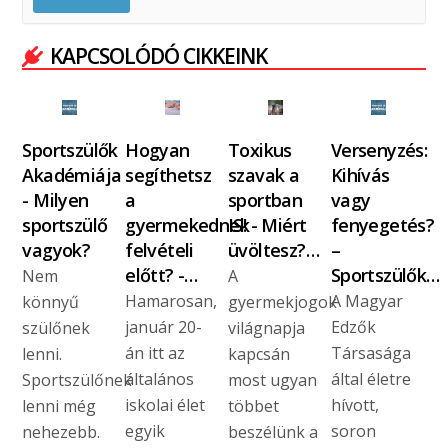
KAPCSOLÓDÓ CIKKEINK
Sportszülők
Hogyan
Toxikus
Versenyzés:
Akadémiája
segíthetsz
szavak a
Kihívás
- Milyen
a
sportban
vagy
sportszülő
gyermekednek
IS! - Miért
fenyegetés?
vagyok?
felvételi
üvöltesz?…
–
előtt? -…
Sportszülők…
Nem
A
Hamarosan,
A Magyar
könnyű
gyermekjogok
január 20-
Edzők
szülőnek
világnapja
án itt az
Társasága
lenni.
kapcsán
általános
által életre
Sportszülőnek
most ugyan
iskolai élet
hívott,
lenni még
többet
egyik
soron
nehezebb.
beszélünk a