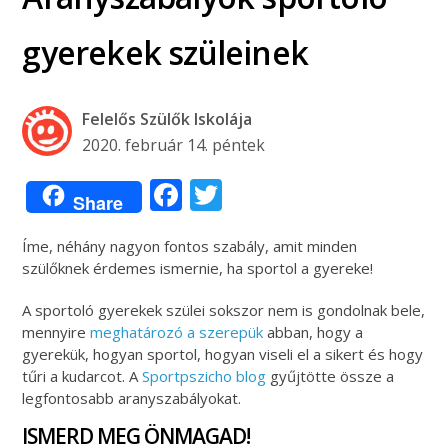
gyerekek szüleinek
Felelős Szülők Iskolája
2020. február 14. péntek
Facebook
Twitter
Share
Íme, néhány nagyon fontos szabály, amit minden
szülőknek érdemes ismernie, ha sportol a gyereke!
A sportoló gyerekek szülei sokszor nem is gondolnak bele,
mennyire
meghatározó a szerepük
abban, hogy a
gyerekük, hogyan sportol, hogyan viseli el a sikert és hogy
tűri a kudarcot. A
Sportpszicho blog
gyűjtötte össze a
legfontosabb aranyszabályokat.
ISMERD MEG ÖNMAGAD!