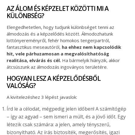
AZ ÁLOM ÉS KÉPZELET KÖZÖTTI MI A
KÜLÖNBSÉG?
Elengedhetetlen, hogy tudjunk különbséget tenni az
álmodozás és a képzelődés között. Álmodozhatunk
lottónyereményről, fehér homokos tengerpartról,
fantasztikus meseautóról,
ha ehhez nem kapcsolódik
hit, vele párhuzamosan a megvalósíthatóság
realitása, elvárás és cél.
Ha bármelyik hiányzik, akkor
átcsúszunk az álmodozás ingoványos területére.
HOGYAN LESZ A KÉPZELŐDÉSBŐL
VALÓSÁG?
A kivitelezéshez 3 lépést javaslok:
Írd le a célodat, mégpedig jelen időben! A számítógép
– így az agyad – sem ismeri a múlt, és a jövő időt. Egy
létezik csak számára: a jelen, amely tényszerű,
bizonyítható. Az írás biztosíték, megerősítés, igazi