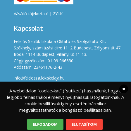
Vásárlói tájékoztató
|
GY.I.K.
Kapcsolat
Felelős Szülők Iskolája Oktató és Szolgáltató Kft.
Székhely, számlázási cím: 1112 Budapest, Zólyomi út 47.
Iroda: 1114 Budapest, Villányi út 11-13.
Cégjegyzékszám: 01 09 966630
Adószám: 23461176-2-43
info@felelosszulokiskolaja.hu
+36 20 358 66 12
A weboldalon "cookie-kat" ("sütiket") használunk, hogy a
legjobb felhasználói élményt nyújthassuk látogatóinknak. A
Készített
cookie beállítások igény esetén bármikor
megváltoztathatók a böngésző beállításaiban.
ELFOGADOM
ELUTASÍTOM