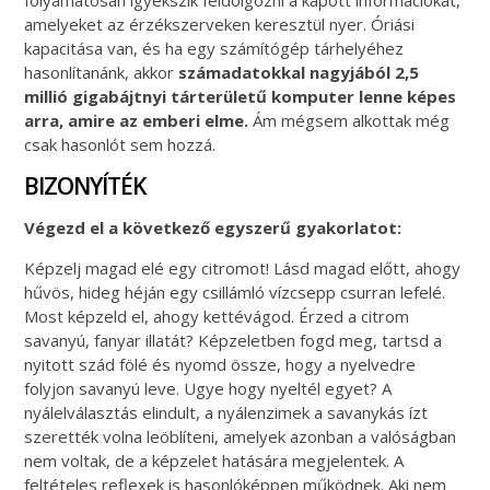
amelyeket az érzékszerveken keresztül nyer. Óriási
kapacitása van, és ha egy számítógép tárhelyéhez
hasonlítanánk, akkor
számadatokkal nagyjából 2,5
millió gigabájtnyi tárterületű komputer lenne képes
arra, amire az emberi elme.
Ám mégsem alkottak még
csak hasonlót sem hozzá.
BIZONYÍTÉK
Végezd el a következő egyszerű gyakorlatot:
Képzelj magad elé egy citromot! Lásd magad előtt, ahogy
hűvös, hideg héján egy csillámló vízcsepp csurran lefelé.
Most képzeld el, ahogy kettévágod. Érzed a citrom
savanyú, fanyar illatát? Képzeletben fogd meg, tartsd a
nyitott szád fölé és nyomd össze, hogy a nyelvedre
folyjon savanyú leve. Ugye hogy nyeltél egyet? A
nyálelválasztás elindult, a nyálenzimek a savanykás ízt
szerették volna leöblíteni, amelyek azonban a valóságban
nem voltak, de a képzelet hatására megjelentek. A
feltételes reflexek is hasonlóképpen működnek. Aki nem