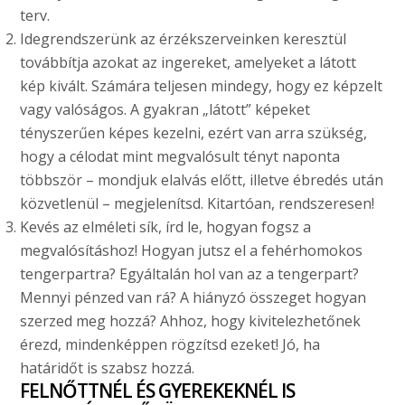
terv.
Idegrendszerünk az érzékszerveinken keresztül
továbbítja azokat az ingereket, amelyeket a látott
kép kivált. Számára teljesen mindegy, hogy ez képzelt
vagy valóságos. A gyakran „látott” képeket
tényszerűen képes kezelni, ezért van arra szükség,
hogy a célodat mint megvalósult tényt naponta
többször – mondjuk elalvás előtt, illetve ébredés után
közvetlenül – megjelenítsd. Kitartóan, rendszeresen!
Kevés az elméleti sík, írd le, hogyan fogsz a
megvalósításhoz! Hogyan jutsz el a fehérhomokos
tengerpartra? Egyáltalán hol van az a tengerpart?
Mennyi pénzed van rá? A hiányzó összeget hogyan
szerzed meg hozzá? Ahhoz, hogy kivitelezhetőnek
érezd, mindenképpen rögzítsd ezeket! Jó, ha
határidőt is szabsz hozzá.
FELNŐTTNÉL ÉS GYEREKEKNÉL IS