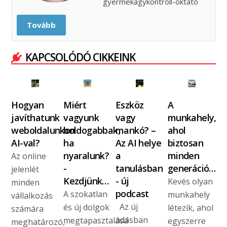
gyermekagykontroll-oktató
Tovább
KAPCSOLÓDÓ CIKKEINK
Hogyan
Miért
Eszköz
A
javíthatunk
vagyunk
vagy
munkahely,
weboldalunkon
boldogabbak,
mankó? –
ahol
AI-val?
ha
Az AI helye
biztosan
nyaralunk?
a
minden
Az online
-
tanulásban
generáció…
jelenlét
Kezdjünk…
- új
Kevés olyan
minden
podcast
A szokatlan
munkahely
vállalkozás
Az új
és új dolgok
létezik, ahol
számára
adásban
megtapasztalása
egyszerre
meghatározó,