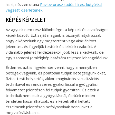
hiszi, nézzen utána
Pavlov orosz tudós híres, kutyákkal
végzett kísérletének
.
KÉP ÉS KÉPZELET
Az agyunk nem tesz különbséget a képzelt és a valóságos
képek között. Ezt saját magunk is bizonyíthatjuk azzal,
hogy elképzelünk egy megtörtént vagy akár áhított
jelenetet, és figyeljük testünk és lelkünk reakcióit. A
vidámabb jelenet felidézésekor jobb lesz a kedvünk, de
egy szomorú (emlék)kép hatására teljesen lehangolódunk.
Érdemes azt is figyelembe venni, hogy amennyiben
betegek vagyunk, és pontosan tudjuk betegségünk okát,
fizikai-testi helyzetét, akkor imaginációs-vizualizációs
technikával és rendszeres gyakorlással a gyógyulási
folyamatot jelentősen fel tudjuk gyorsítani. És ezek a
technikák nem csak a gyógyulásnál, életünk minden
területén használhatóak, és a képek által keltett
érzelmeink jelentősen befolyásolnak bennünket a
megvalósításban is.