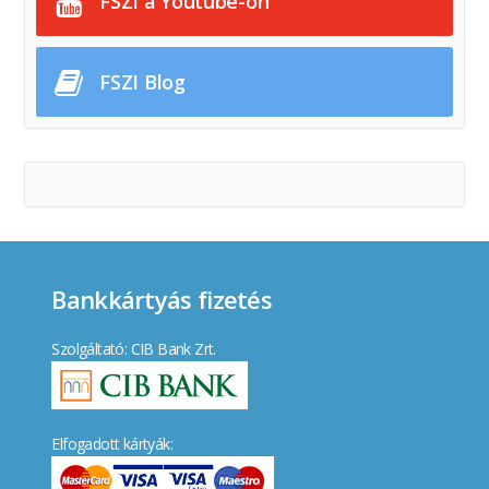
FSZI a Youtube-on
FSZI Blog
Bankkártyás fizetés
Szolgáltató: CIB Bank Zrt.
Elfogadott kártyák: