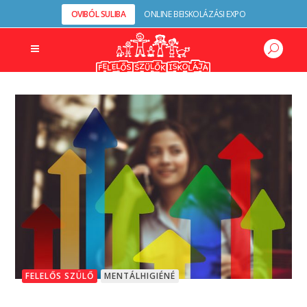
OVIBÓL SULIBA
ONLINE BEISKOLÁZÁSI EXPO
FELELŐS SZÜLŐ
MENTÁLHIGIÉNÉ