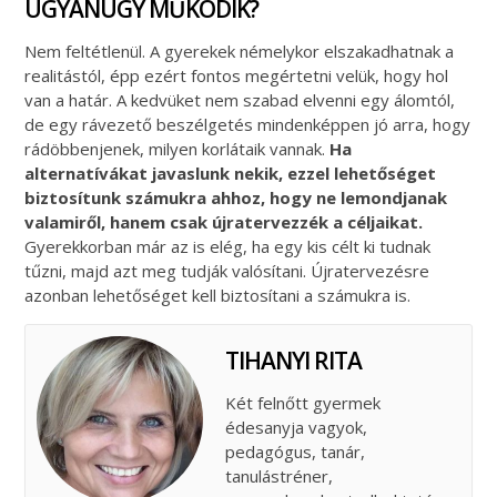
UGYANÚGY MŰKÖDIK?
Nem feltétlenül. A gyerekek némelykor elszakadhatnak a
realitástól, épp ezért fontos megértetni velük, hogy hol
van a határ. A kedvüket nem szabad elvenni egy álomtól,
de egy rávezető beszélgetés mindenképpen jó arra, hogy
rádöbbenjenek, milyen korlátaik vannak.
Ha
alternatívákat javaslunk nekik, ezzel lehetőséget
biztosítunk számukra ahhoz, hogy ne lemondjanak
valamiről, hanem csak újratervezzék a céljaikat.
Gyerekkorban már az is elég, ha egy kis célt ki tudnak
tűzni, majd azt meg tudják valósítani. Újratervezésre
azonban lehetőséget kell biztosítani a számukra is.
TIHANYI RITA
Két felnőtt gyermek
édesanyja vagyok,
pedagógus, tanár,
tanulástréner,