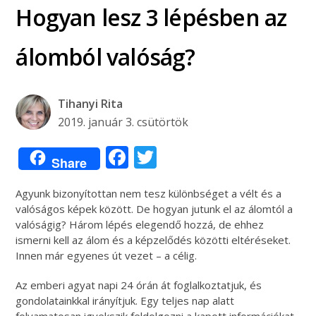
Hogyan lesz 3 lépésben az
álomból valóság?
Tihanyi Rita
2019. január 3. csütörtök
Facebook
Twitter
Share
Agyunk bizonyítottan nem tesz különbséget a vélt és a
valóságos képek között. De hogyan jutunk el az álomtól a
valóságig? Három lépés elegendő hozzá, de ehhez
ismerni kell az álom és a képzelődés közötti eltéréseket.
Innen már egyenes út vezet – a célig.
Az emberi agyat napi 24 órán át foglalkoztatjuk, és
gondolatainkkal irányítjuk. Egy teljes nap alatt
folyamatosan igyekszik feldolgozni a kapott információkat,