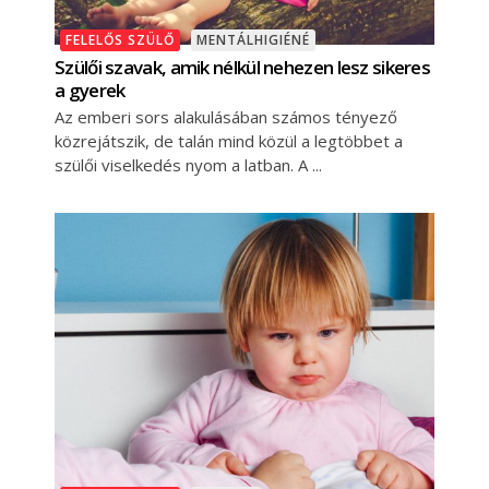
FELELŐS SZÜLŐ
MENTÁLHIGIÉNÉ
Szülői szavak, amik nélkül nehezen lesz sikeres
a gyerek
Az emberi sors alakulásában számos tényező
közrejátszik, de talán mind közül a legtöbbet a
szülői viselkedés nyom a latban. A