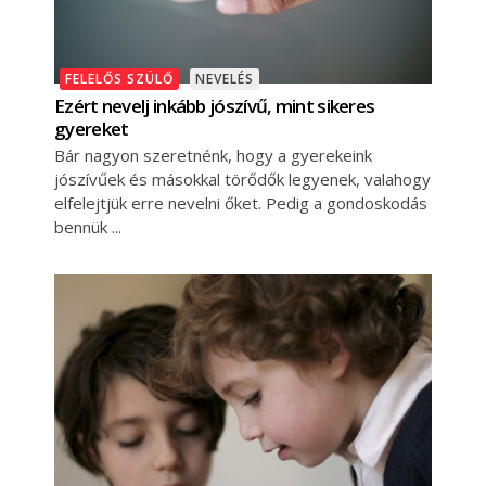
FELELŐS SZÜLŐ
NEVELÉS
Ezért nevelj inkább jószívű, mint sikeres
gyereket
Bár nagyon szeretnénk, hogy a gyerekeink
jószívűek és másokkal törődők legyenek, valahogy
elfelejtjük erre nevelni őket. Pedig a gondoskodás
bennük