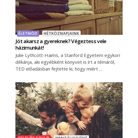
ÉLETMÓD
HÉTKÖZNAPJAINK
Jót akarsz a gyereknek? Végeztess vele
házimunkát!
Julie Lythcott-Haims, a Stanford Egyetem egykori
dékánja, aki egyébként könyvet is írt a témáról,
TED előadásban fejtette ki, hogy miért