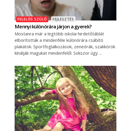
FELELŐS SZÜLŐ
FEJLESZTÉS
Mennyi különórára járjon a gyerek?
Mostanra már a legtöbb iskolai hirdetőtáblát
elborították a mindenféle különórára csábító
plakátok. Sportfoglalkozások, zeneórák, szakkörök
kínálják magukat mindenfelől. Sokszor úgy