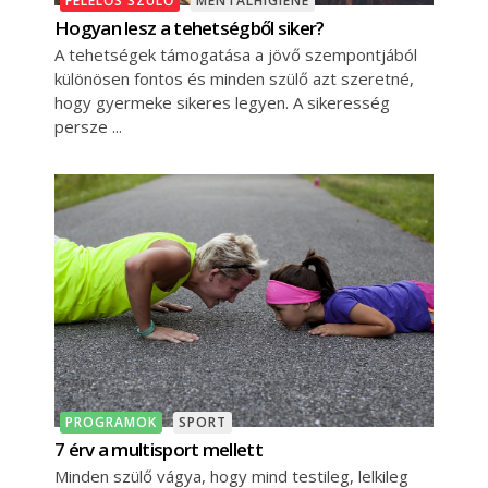
FELELŐS SZÜLŐ
MENTÁLHIGIÉNÉ
Hogyan lesz a tehetségből siker?
A tehetségek támogatása a jövő szempontjából
különösen fontos és minden szülő azt szeretné,
hogy gyermeke sikeres legyen. A sikeresség
persze
PROGRAMOK
SPORT
7 érv a multisport mellett
Minden szülő vágya, hogy mind testileg, lelkileg