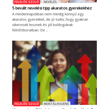
FELELŐS SZÜLŐ
NEVELÉS
5 bevált nevelési tipp akaratos gyerekekhez
A mindennapokban nem mindig könnyű egy
akaratos gyerekkel, de jó tudni, hogy gyakran
sikeresek lesznek és jól boldogulnak
felnőttkorukban. De
FELELŐS SZÜLŐ
MENTÁLHIGIÉNÉ