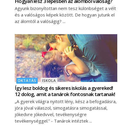
Hogyan lesz 3 lépésben az álomból valóság?
Agyunk bizonyítottan nem tesz különbséget a vélt
és a valóságos képek között. De hogyan jutunk el
az álomtól a valóságig?
OKTATÁS
ISKOLA
Így lesz boldog és sikeres iskolás a gyereked!
12 dolog, amit a tanárok fontosnak tartanak!
„A gyerek világra nyitott lény, kész a befogadásra,
jóra jóval válaszol, simogatásra simogatással,
jókedvre jókedvvel, tevékenységre
tevékenységgel.” - Tanárok intéztek