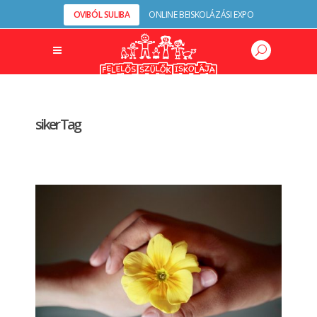
OVIBÓL SULIBA
ONLINE BEISKOLÁZÁSI EXPO
siker Tag