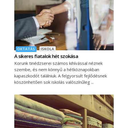
OKTATÁS
ISKOLA
A sikeres fiatalok hét szokása
Korunk tinédzserei számos kihívással néznek
szembe, és nem könnyű a hétköznapokban
kapaszkodót találniuk. A felgyorsult fejlődésnek
köszönhetően sok iskolás valószínűleg