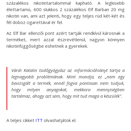
százalékos nikotintartalommal kapható. A legkisebb
élettartamú, 600 slukkos 2 százalékos Elf Barban 20 mg
nikotin van, ami azt jelenti, hogy egy teljes rúd két-két és
fél doboz cigarettával ér fel.
Az Elf Bar ellenzői pont azért tartják rendkívül károsnak a
terméket, mert azzal észrevétlenül, nagyon könnyen
nikotinfüggőségbe eshetnek a gyerekek.
Várdi Katalin tüdőgyógyász az információhiányt tartja a
legnagyobb problémának. Mint mondja, ez „nem egy
bevizsgált a termék, ennél fogva pontosan nem tudjuk,
hogy milyen anyagokat, mekkora mennyiségben
tartalmaz, ahogy azt sem, hogy mit tud maga a készülék”.
A teljes cikket
ITT
olvashatjátok el.