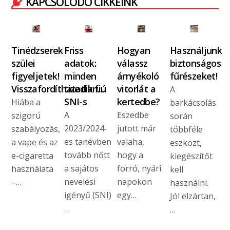
KAPCSOLÓDÓ CIKKEINK
Tinédzserek
Friss
Hogyan
Használjunk
szülei
adatok:
válassz
biztonságos
figyeljetek!
minden
árnyékoló
fűrészeket!
Visszafordíthatatlan…
tizedik fiú
vitorlát a
A
SNI-s
kertedbe?
Hiába a
barkácsolás
A
Eszedbe
szigorú
során
2023/2024-
jutott már
szabályozás,
többféle
es tanévben
valaha,
a vape és az
eszközt,
tovább nőtt
hogy a
e-cigaretta
kiegészítőt
a sajátos
forró, nyári
használata
kell
nevelési
napokon
–…
használni.
igényű (SNI)
egy…
Jól elzártan,
…
…