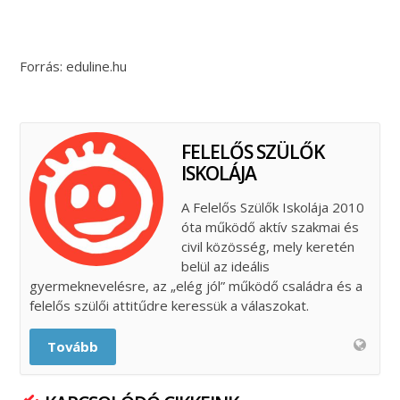
Forrás: eduline.hu
FELELŐS SZÜLŐK
ISKOLÁJA
A Felelős Szülők Iskolája 2010
óta működő aktív szakmai és
civil közösség, mely keretén
belül az ideális
gyermeknevelésre, az „elég jól” működő családra és a
felelős szülői attitűdre keressük a válaszokat.
Tovább