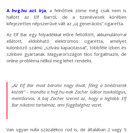
A hvg.hu azt írja
, a felnőttek zöme még csak nem is
hallott az Elf Barról, de a tizenévesek körében
kifejezetten népszerűvé vált az „új generációs” cigaretta.
Az Elf Bar egy folyadékkal előre feltöltött, akkumulátorral
ellátott, eldobható elektromos cigaretta, amelyet
különböző számú „szívási kapacitással”, többféle ízben és
színben gyártanak. Magyarországon tilos forgalmazni, de
online probléma nélkül meg lehet rendelni.
„Az Elf Bar most baromi nagy divat, főleg a tinédzserek
között” – mondta a hvg.hu-nak Zacher Gábor toxikológus,
mentőorvos. A baj Zacher szerint az, hogy a legtöbb Elf
Bar nikotint tartalmaz, ami függőséghez vezet.
Van ugyan nulla százalékos rúd is, de általában 2 vagy 5