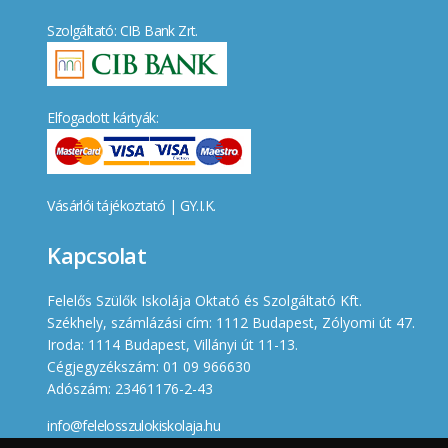
Szolgáltató: CIB Bank Zrt.
Elfogadott kártyák:
Vásárlói tájékoztató
|
GY.I.K.
Kapcsolat
Felelős Szülők Iskolája Oktató és Szolgáltató Kft.
Székhely, számlázási cím: 1112 Budapest, Zólyomi út 47.
Iroda: 1114 Budapest, Villányi út 11-13.
Cégjegyzékszám: 01 09 966630
Adószám: 23461176-2-43
info@felelosszulokiskolaja.hu
+36 20 358 66 12