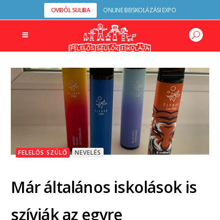
OVIBÓL SULIBA
ONLINE BEISKOLÁZÁSI EXPO
FELELŐS SZÜLŐ
NEVELÉS
Már általános iskolások is
szívják az egyre