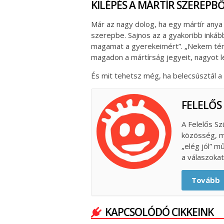
KILÉPÉS A MÁRTÍR SZEREPB
Már az nagy dolog, ha egy mártír anya 
szerepbe. Sajnos az a gyakoribb inkáb
magamat a gyerekeimért”. „Nekem tény
magadon a mártírság jegyeit, nagyot l
És mit tehetsz még, ha belecsúsztál a
FELELŐS
A Felelős Sz
közösség, m
„elég jól” m
a válaszokat
Tovább
KAPCSOLÓDÓ CIKKEINK