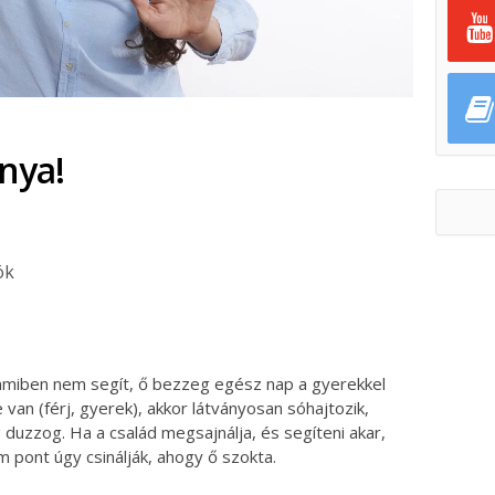
nya!
ök
ok
ter
emmiben nem segít, ő bezzeg egész nap a gyerekkel
 van (férj, gyerek), akkor látványosan sóhajtozik,
 duzzog. Ha a család megsajnálja, és segíteni akar,
 pont úgy csinálják, ahogy ő szokta.