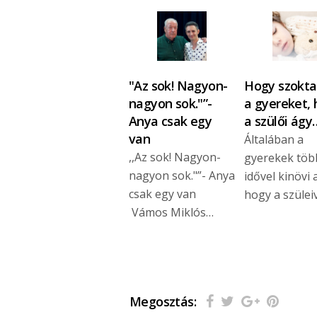
"Az sok! Nagyon-
Hogy szokta
nagyon sok."”-
a gyereket,
Anya csak egy
a szülői ágy
van
Általában a
,,Az sok! Nagyon-
gyerekek tö
nagyon sok."”- Anya
idővel kinövi 
csak egy van
hogy a szülei
Vámos Miklós…
Megosztás: