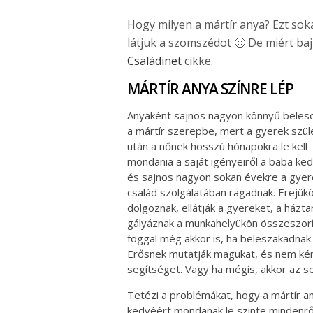
Hogy milyen a mártír anya? Ezt sok
látjuk a szomszédot 🙂 De miért ba
Családinet
cikke.
MÁRTÍR ANYA SZÍNRE LÉP
Anyaként sajnos nagyon könnyű beles
a mártír szerepbe, mert a gyerek szü
után a nőnek hosszú hónapokra le kell
mondania a saját igényeiről a baba ked
és sajnos nagyon sokan évekre a gyer
család szolgálatában ragadnak. Erejükö
dolgoznak, ellátják a gyereket, a házta
gályáznak a munkahelyükön összeszorí
foggal még akkor is, ha beleszakadnak.
Erősnek mutatják magukat, és nem ké
segítséget. Vagy ha mégis, akkor az se
Tetézi a problémákat, hogy a mártír any
kedvéért mondanak le szinte mindenről.