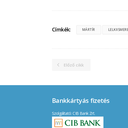
Címkék:
MÁRTÍR
LELKIISMER
Előző cikk
Bankkártyás fizetés
Szolgáltató: CIB Bank Zrt.