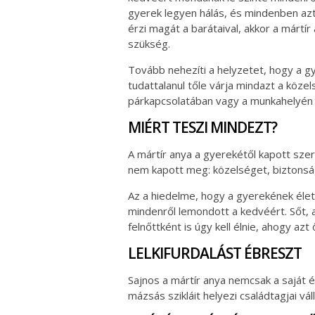
gyerek legyen hálás, és mindenben azt 
érzi magát a barátaival, akkor a mártír
szükség.
Tovább nehezíti a helyzetet, hogy a gy
tudattalanul tőle várja mindazt a köze
párkapcsolatában vagy a munkahelyén
MIÉRT TESZI MINDEZT?
A mártír anya a gyerekétől kapott szere
nem kapott meg: közelséget, biztonsá
Az a hiedelme, hogy a gyerekének élete
mindenről lemondott a kedvéért. Sőt, a
felnőttként is úgy kell élnie, ahogy azt
LELKIFURDALÁST ÉBRESZT
Sajnos a mártír anya nemcsak a saját él
mázsás szikláit helyezi családtagjai váll