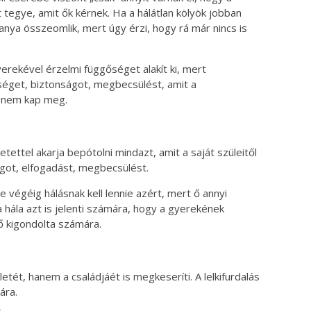
tegye, amit ők kérnek. Ha a hálátlan kölyök jobban
 anya összeomlik, mert úgy érzi, hogy rá már nincs is
erekével érzelmi függőséget alakít ki, mert
lséget, biztonságot, megbecsülést, amit a
 nem kap meg.
tettel akarja bepótolni mindazt, amit a saját szüleitől
got, elfogadást, megbecsülést.
 végéig hálásnak kell lennie azért, mert ő annyi
 hála azt is jelenti számára, hogy a gyerekének
 ő kigondolta számára.
etét, hanem a családjáét is megkeseríti. A lelkifurdalás
ára.