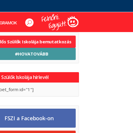
GRAMOK
elős Szülők Iskolája bemutatkozás
#HOVATOVÁBB
 Szülők Iskolája hírlevél
oet_form id="1"]
FSZI a Facebook-on