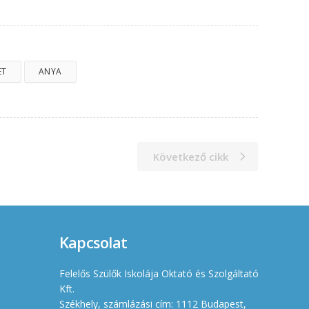
ET
ANYA
Következő cikk
Kapcsolat
Felelős Szülők Iskolája Oktató és Szolgáltató
Kft.
Székhely, számlázási cím: 1112 Budapest,