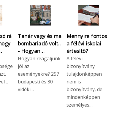
sd rá
Tanár vagy és ma
Mennyire fontos
 hogy
bombariadó volt...
a félévi iskolai
…
- Hogyan…
értesítő?
Hogyan reagáljunk
A félévi
bbsége
jól az
bizonyítvány
azt,
eseményekre? 257
tulajdonképpen
vel…
budapesti és 30
nem is
vidéki…
bizonyítvány, de
mindenképpen
személyes…