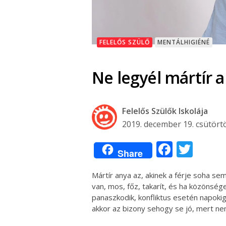
FELELŐS SZÜLŐ
MENTÁLHIGIÉNÉ
Ne legyél mártír a
Felelős Szülők Iskolája
2019. december 19. csütört
Facebo
Twit
Share
Mártír anya az, akinek a férje soha s
van, mos, főz, takarít, és ha közönsége
panaszkodik, konfliktus esetén napokig
akkor az bizony sehogy se jó, mert nem