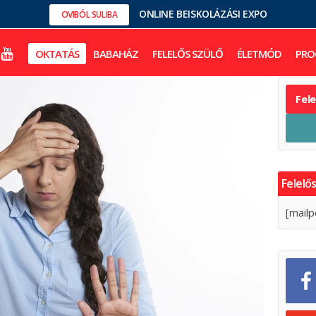
ONLINE BEISKOLÁZÁSI EXPO
OVIBÓL SULIBA
OKTATÁS
BABAHÁZ
FELELŐS SZÜLŐ
ÉLETMÓD
PRO
Fel
Felelős
[mailp