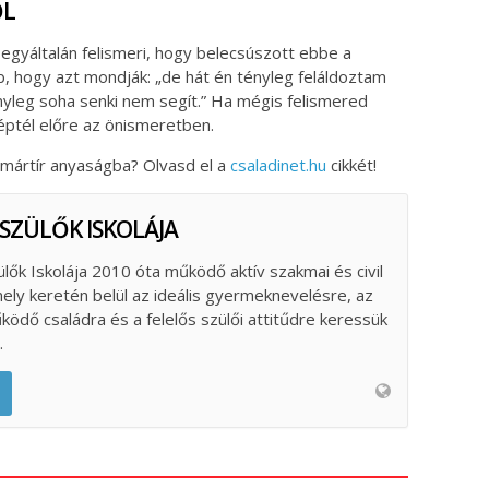
ŐL
egyáltalán felismeri, hogy belecsúszott ebbe a
b, hogy azt mondják: „de hát én tényleg feláldoztam
leg soha senki nem segít.” Ha mégis felismered
éptél előre az önismeretben.
 mártír anyaságba? Olvasd el a
csaladinet.hu
cikkét!
 SZÜLŐK ISKOLÁJA
ülők Iskolája 2010 óta működő aktív szakmai és civil
ely keretén belül az ideális gyermeknevelésre, az
űködő családra és a felelős szülői attitűdre keressük
.