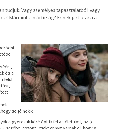
an tudjuk. Vagy személyes tapasztalatból, vagy
j ez? Mármint a mártírság? Ennek járt utána a
odródni
letése
véért,
ek és a
n felül
rtást,
tott
rnek
hogy se jó nekik.
ák a gyerekük köré építik fel az életüket, az ő
 Cserébe viszont „csak” annyit várnak el, hogy a