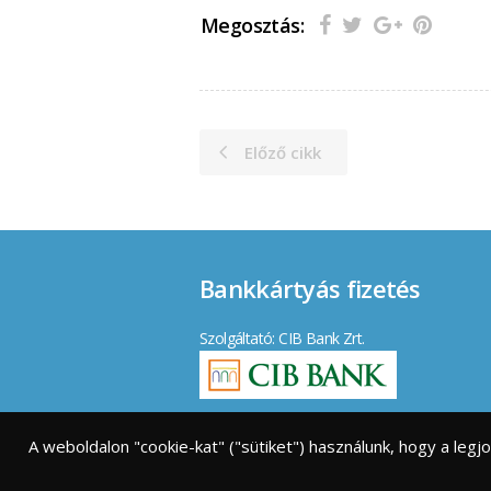
Megosztás:
Előző cikk
Bankkártyás fizetés
Szolgáltató: CIB Bank Zrt.
Elfogadott kártyák:
A weboldalon "cookie-kat" ("sütiket") használunk, hogy a leg