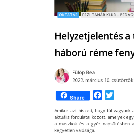
OKTATÁS
FSZI TANÁR KLUB - PEDA
Helyzetjelentés a 
háború réme fen
Fülöp Bea
2022. március 10. csütörtök
Facebo
Twit
Share
Amikor azt hiszed, hogy túl vagyunk a
aktuális fordulatai között, amelyek egy
a maszkok és a gyér napsütésben al
kegyetlen valósága.