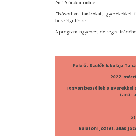
én 19 órakor online.
Elsősorban tanárokat, gyerekekkel 
beszélgetésre.
A program ingyenes, de regisztrációhoz
Felelős Szülők Iskolája Ta
2022. márci
Hogyan beszéljek a gyerekkel 
tanár 
Sz
Balatoni József, alias Joc