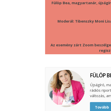
Fülöp Bea, magyartanár, újságíró
Moderál: Tibenszky Moni Lisa,
Az esemény zárt Zoom beszélgeté
regisz
FÜLÖP B
Újságíró, ma
rádiós ripor
változás, am
Tovább