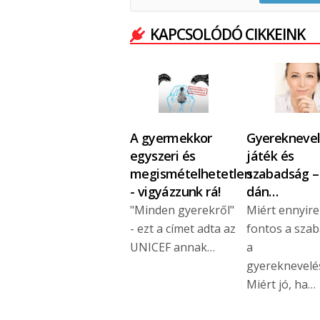
KAPCSOLÓDÓ CIKKEINK
A gyermekkor
Gyereknevel
egyszeri és
játék és
megismételhetetlen
szabadság –
- vigyázzunk rá!
dán…
"Minden gyerekről"
Miért ennyire
- ezt a címet adta az
fontos a sza
UNICEF annak…
a
gyereknevelé
Miért jó, ha…