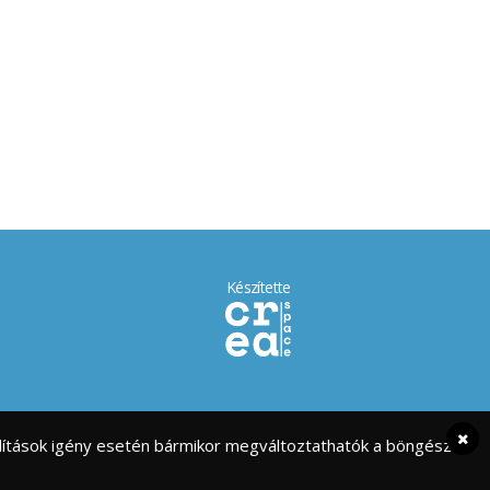
Készítette
eállítások igény esetén bármikor megváltoztathatók a böngésző