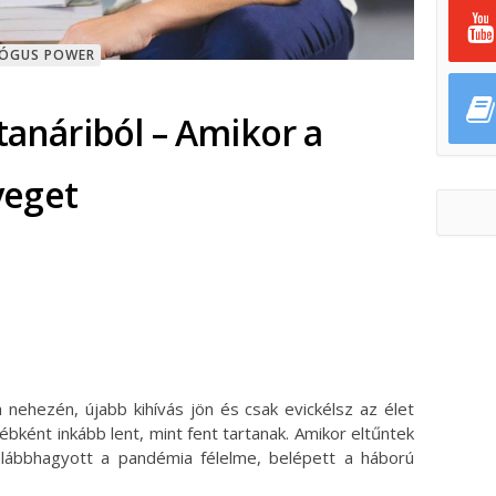
GÓGUS POWER
tanáriból – Amikor a
yeget
ok
ter
 nehezén, újabb kihívás jön és csak evickélsz az élet
ébként inkább lent, mint fent tartanak. Amikor eltűntek
ábbhagyott a pandémia félelme, belépett a háború