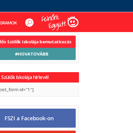
GRAMOK
elős Szülők Iskolája bemutatkozás
#HOVATOVÁBB
 Szülők Iskolája hírlevél
oet_form id="1"]
FSZI a Facebook-on