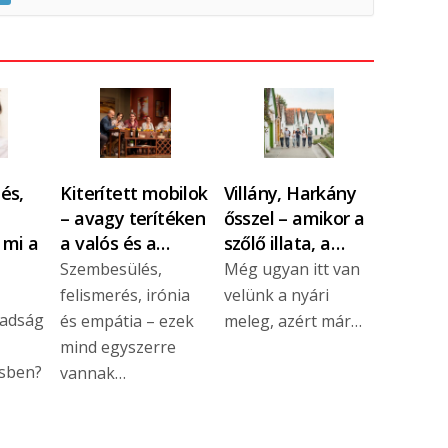
és,
Kiterített mobilok
Villány, Harkány
– avagy terítéken
ősszel – amikor a
 mi a
a valós és a…
szőlő illata, a…
Szembesülés,
Még ugyan itt van
felismerés, irónia
velünk a nyári
badság
és empátia – ezek
meleg, azért már…
mind egyszerre
sben?
vannak…