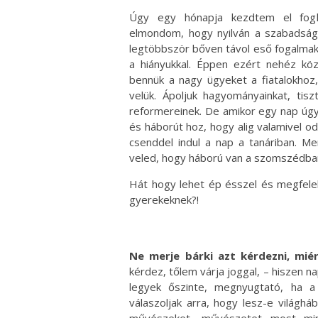
Úgy egy hónapja kezdtem el foglal
elmondom, hogy nyilván a szabadság é
legtöbbször bőven távol eső fogalma
a hiányukkal. Éppen ezért nehéz köze
bennük a nagy ügyeket a fiatalokhoz,
velük. Ápoljuk hagyományainkat, tis
reformereinek. De amikor egy nap úg
és háborút hoz, hogy alig valamivel o
csenddel indul a nap a tanáriban. M
veled, hogy háború van a szomszédba
Hát hogy lehet ép ésszel és megfelel
gyerekeknek?!
Ne merje bárki azt kérdezni, miér
kérdez, tőlem várja joggal, – hiszen n
legyek őszinte, megnyugtató, ha 
válaszoljak arra, hogy lesz-e világh
művészeket, művészetet most minden