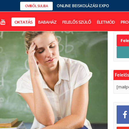
ONLINE BEISKOLÁZÁSI EXPO
OVIBÓL SULIBA
OKTATÁS
BABAHÁZ
FELELŐS SZÜLŐ
ÉLETMÓD
PRO
Fel
Felelős
[mailp