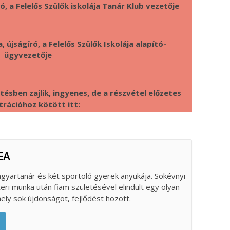
, a Felelős Szülők iskolája Tanár Klub vezetője
 újságíró, a Felelős Szülők Iskolája alapító-
ügyvezetője
sben zajlik, ingyenes, de a részvétel előzetes
trációhoz kötött itt:
EA
gyartanár és két sportoló gyerek anyukája. Sokévnyi
teri munka után fiam születésével elindult egy olyan
ely sok újdonságot, fejlődést hozott.