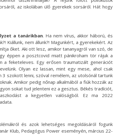
orsáról, az iskolában ülő gyerekek sorsáról. Hát hogy
elyzet a tanárikban
. Ha nem vírus, akkor háború, és
k?! Kiállunk, nem állunk?! Magunkért, a gyerekekért. Az
nítja őket. Aki ott lesz, amikor tananyagról van szó, de
vagy éppen a posztcovid miatt pánikroham tör rájuk a
n a feketeleves. Egy erősen traumatizált generációt
evelünk. Olyan ez lassan, mint egy mese, ahol csak
n 3 szokott lenni, szóval remélem, az utolsónál tartunk
oknak. Amikor pedig nőnap alkalmából a fiúk hozzák az
gyon sokat tud jelenteni ez a gesztus. Békés tradíciót,
gaszkodást a kegyetlen valóságból. Ez ma 2022
adata.
oblémákról és azok lehetséges megoldásáról fogunk
a Tanár Klub, Pedagógus Power eseményén, március 22-