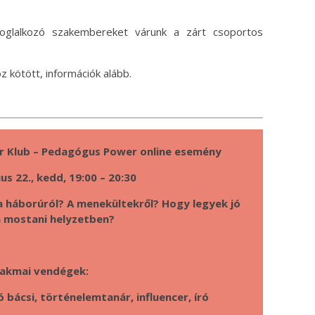
foglalkozó szakembereket várunk a zárt csoportos
 kötött, információk alább.
nár Klub – Pedagógus Power online esemény
us 22., kedd, 19:00 – 20:30
a háborúról? A menekültekről? Hogy legyek jó
a mostani helyzetben?
akmai vendégek:
ó bácsi, történelemtanár, influencer, író