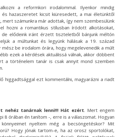
kozni a reformkori irodalommal. Ilyenkor mindig
s hazaszeretet kicsit kiüresedett, a mai életünktől
k, mert számunkra már adottak, így nem szembesülünk
l hozni a romantikus stílusban íródott alkotásokat,
 de elődeink iránt érzett tiszteletből bánjunk méltón
zteljük a múltunkat és legyünk hálásak a 19. század
y mész be irodalom órára, hogy megelevenedik a múlt
débb ezek a kérdések aktuálissá válnak, akkor döbbent
ert a történelem tanár is csak annyit mond szemben
n.
ő higgadtsággal ezt kommentálni, magyarázni a riadt
t nehéz tanárnak lenni!!! Hát ezért
. Mert engem
api 8 órában én tanítom -, erre is a válaszomat. Hogyan
a könnyeimet nyeltem még a becsöngetéskor? Mit
áború? Hogy jónak tartom-e, ha az orosz sportolókat,
hol diszkriminálják? A fejünk fölött politikusok