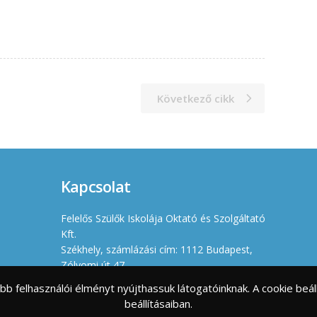
Következő cikk
Kapcsolat
Felelős Szülők Iskolája Oktató és Szolgáltató
Kft.
Székhely, számlázási cím: 1112 Budapest,
Zólyomi út 47.
Iroda: 1114 Budapest, Villányi út 11-13.
jobb felhasználói élményt nyújthassuk látogatóinknak. A cookie b
Cégjegyzékszám: 01 09 966630
beállításaiban.
Adószám: 23461176-2-43