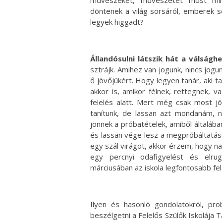
döntenek a világ sorsáról, emberek s
legyek higgadt?
Állandósulni látszik hát a válságh
sztrájk. Amihez van jogunk, nincs jogun
ő jövőjükért. Hogy legyen tanár, aki ta
akkor is, amikor félnek, rettegnek, 
felelés alatt. Mert még csak most jö
tanítunk, de lassan azt mondanám, n
jönnek a próbatételek, amiből általába
és lassan vége lesz a megpróbáltatás
egy szál virágot, akkor érzem, hogy na
egy percnyi odafigyelést és elru
márciusában az iskola legfontosabb fel
Ilyen és hasonló gondolatokról, pr
beszélgetni a Felelős Szülők Iskoláj