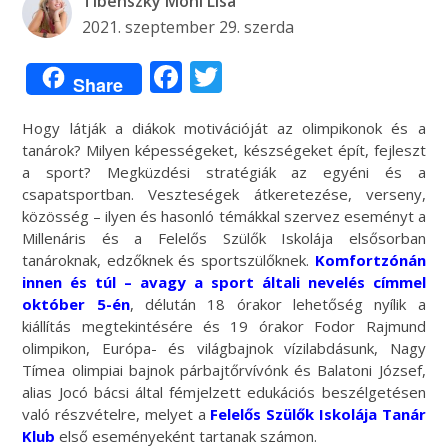
Tibenszky Moni Lisa
2021. szeptember 29. szerda
Facebook
Twitter
Share
Hogy látják a diákok motivációját az olimpikonok és a
tanárok? Milyen képességeket, készségeket épít, fejleszt
a sport? Megküzdési stratégiák az egyéni és a
csapatsportban. Veszteségek átkeretezése, verseny,
közösség – ilyen és hasonló témákkal szervez eseményt a
Millenáris és a Felelős Szülők Iskolája elsősorban
tanároknak, edzőknek és sportszülőknek.
Komfortzónán
innen és túl – avagy a sport általi nevelés címmel
október 5-én
, délután 18 órakor lehetőség nyílik a
kiállítás megtekintésére és 19 órakor Fodor Rajmund
olimpikon, Európa- és világbajnok vízilabdásunk, Nagy
Tímea olimpiai bajnok párbajtőrvívónk és Balatoni József,
alias Jocó bácsi által fémjelzett edukációs beszélgetésen
való részvételre, melyet a
Felelős Szülők Iskolája Tanár
Klub
első eseményeként tartanak számon.