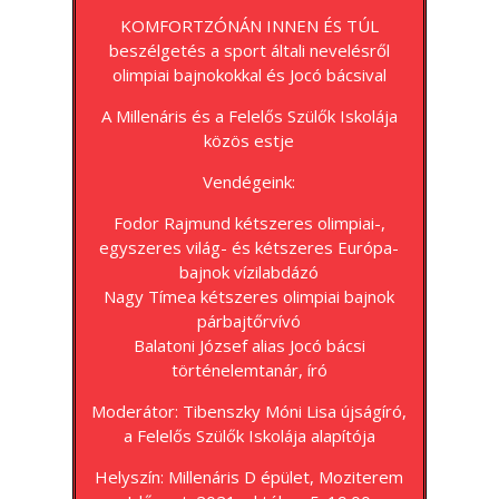
KOMFORTZÓNÁN INNEN ÉS TÚL
beszélgetés a sport általi nevelésről
olimpiai bajnokokkal és Jocó bácsival
A Millenáris és a Felelős Szülők Iskolája
közös estje
Vendégeink:
Fodor Rajmund kétszeres olimpiai-,
egyszeres világ- és kétszeres Európa-
bajnok vízilabdázó
Nagy Tímea kétszeres olimpiai bajnok
párbajtőrvívó
Balatoni József alias Jocó bácsi
történelemtanár, író
Moderátor: Tibenszky Móni Lisa újságíró,
a Felelős Szülők Iskolája alapítója
Helyszín: Millenáris D épület, Moziterem