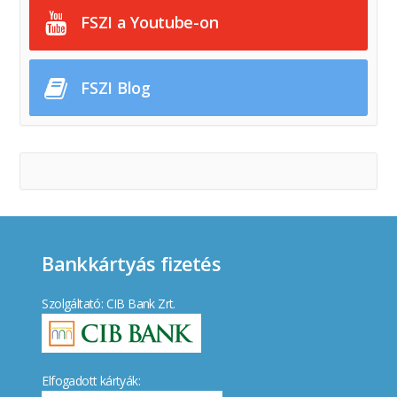
FSZI a Youtube-on
FSZI Blog
Bankkártyás fizetés
Szolgáltató: CIB Bank Zrt.
Elfogadott kártyák: