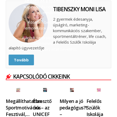
Az edző és a sportoló, mint példakép.
Napirend és rendszeresség szerepe a
TIBENSZKY MONI LISA
mindennapokban.
2 gyermek édesanyja,
Kötetlen beszélgetés a sportról a
újságíró, marketing-
lemondások és nyereségek tükrében.
kommunikációs szakember,
sportmentáltréner, life coach,
Ajánljuk tanároknak, szülőknek, edzőknek
a Felelős Szülők Iskolája
és mindenkinek, aki fontosnak tartja a
alapító ügyvezetője
sport általi nevelést.
Tovább
KAPCSOLÓDÓ CIKKEINK
Megállíthatatlan
Ébresztő
Milyen a jó
Felelős
Sportmotivációs
óra – az
pedagógus?!
Szülők
Fesztivál,…
UNICEF
–
Iskolája