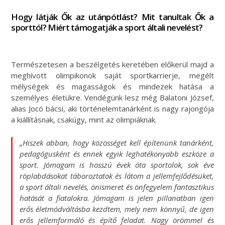
Hogy látják Ők az utánpótlást? Mit tanultak Ők a
sporttól? Miért támogatják a sport általi nevelést?
Természetesen a beszélgetés keretében előkerül majd a
meghívott olimpikonok saját sportkarrierje, megélt
mélységek és magasságok és mindezek hatása a
személyes életükre. Vendégünk lesz még Balatoni József,
alias Jocó bácsi, aki történelemtanárként is nagy rajongója
a kiállításnak, csakúgy, mint az olimpiáknak.
„Hiszek abban, hogy közösséget kell építenünk tanárként,
pedagógusként és ennek egyik leghatékonyabb eszköze a
sport. Jómagam is hosszú évek óta sportolok, sok éve
röplabdásokat táboroztatok és látom a jellemfejlődésüket,
a sport általi nevelés, önismeret és önfegyelem fantasztikus
hatását a fiatalokra. Jómagam is jelen pillanatban igen
erős életmódváltásba kezdtem, mely nem könnyű, de igen
erős jellemformáló és építő feladat. Nagy örömmel és