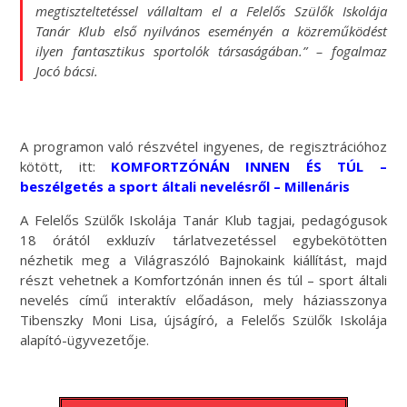
megtiszteltetéssel vállaltam el a Felelős Szülők Iskolája
Tanár Klub első nyilvános eseményén a közreműködést
ilyen fantasztikus sportolók társaságában.”
– fogalmaz
Jocó bácsi.
A programon való részvétel ingyenes, de regisztrációhoz
kötött, itt:
KOMFORTZÓNÁN INNEN ÉS TÚL –
beszélgetés a sport általi nevelésről – Millenáris
A Felelős Szülők Iskolája Tanár Klub tagjai, pedagógusok
18 órától exkluzív tárlatvezetéssel egybekötötten
nézhetik meg a Világraszóló Bajnokaink kiállítást, majd
részt vehetnek a Komfortzónán innen és túl – sport általi
nevelés című interaktív előadáson, mely háziasszonya
Tibenszky Moni Lisa, újságíró, a Felelős Szülők Iskolája
alapító-ügyvezetője.