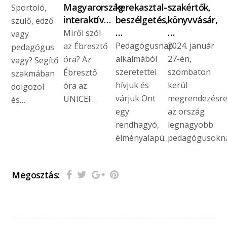
Magyarország
kerekasztal-
szakértők,
Sportoló,
interaktív…
beszélgetés,
könyvvásár,
szülő, edző
…
…
Miről szól
vagy
Pedagógusnap
2024. január
az Ébresztő
pedagógus
alkalmából
27-én,
óra? Az
vagy? Segítő
szeretettel
szombaton
Ébresztő
szakmában
hívjuk és
kerül
óra az
dolgozol
várjuk Önt
megrendezésr
UNICEF…
és…
egy
az ország
rendhagyó,
legnagyobb
élményalapú…
pedagógusokn
Megosztás: