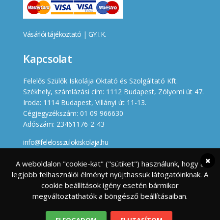
Vásárlói tájékoztató
|
GY.I.K.
Kapcsolat
Felelős Szülők Iskolája Oktató és Szolgáltató Kft.
Székhely, számlázási cím: 1112 Budapest, Zólyomi út 47.
Iroda: 1114 Budapest, Villányi út 11-13.
Cégjegyzékszám: 01 09 966630
Adószám: 23461176-2-43
info@felelosszulokiskolaja.hu
+36 20 358 66 12
A weboldalon "cookie-kat" ("sütiket") használunk, hogy a
legjobb felhasználói élményt nyújthassuk látogatóinknak. A
Készített
cookie beállítások igény esetén bármikor
megváltoztathatók a böngésző beállításaiban.