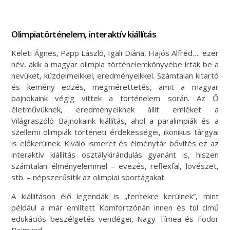
Olimpiatörténelem, interaktív kiállítás
Keleti Ágnes, Papp László, Igali Diána, Hajós Alfréd…. ezer
név, akik a magyar olimpia történelemkönyvébe írták be a
nevüket, küzdelmeikkel, eredményeikkel. Számtalan kitartó
és kemény edzés, megmérettetés, amit a magyar
bajnokaink végig vittek a történelem során. Az Ő
életművüknek, eredményeiknek állít emléket a
Világraszóló Bajnokaink kiállítás, ahol a paralimpiák és a
szellemi olimpiák történeti érdekességei, ikonikus tárgyai
is előkerülnek. Kiváló ismeret és élménytár bővítés ez az
interaktív kiállítás osztálykirándulás gyanánt is, hiszen
számtalan élményelemmel – evezés, reflexfal, lövészet,
stb. – népszerűsitik az olimpiai sportágakat.
A kiállításon élő legendák is „terítékre kerülnek”, mint
például a már említett Komfortzónán innen és túl című
edukációs beszélgetés vendégei, Nagy Tímea és Fodor