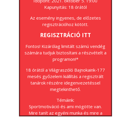
Időpont: 2021. október 5. 19:00
Kapunyitás: 18 órától
Az esemény ingyenes, de előzetes
regisztrációhoz kötött.
REGISZTRÁCIÓ ITT
Fontos! Kizárólag limitált számú vendég
számára tudjuk biztosítani a részvételt a
programon!*
18 órától a Világraszóló Bajnokaink-177
mesés győzelem kiállítás a regisztrált
tanárok részére idegenvezetéssel
megtekinthető.
Témáink:
Sportmotiváció és ami mögötte van.
Mire tanít az egyéni munka és mire a
csapatmunka?
A sport személyiségformáló hatása.