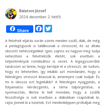
Balatoni József
2024. december 2. hétfő
Facebook
Twitter
Share
A felvételi eljárás során szinte minden szülő, diák, de még
a pedagógusok is találkoznak a stresszel, és az általa
okozott nehézségekkel. Igen, sajnos ez nagyon meg tudja
nehezíteni a felvételizők életét, sok esetben a
teljesítményük romlásához is vezet. A legegyszerűbb
tanácsom az lenne, hogy kerüljük el a stresszt, de tudom,
hogy ez lehetetlen, így inkább azt mondanám, hogy a
felesleges stresszt iktassuk ki, amennyire csak tudjuk. És
mi is okozza ezt leginkább? A felesleges nyaggatás, a
folyamatos kérdezgetés, a téma túlpörgetése, a
nyomasztás, illetve ki kell mondani, hogy a szülők
feszültsége is sok esetben a diákokban csapódnak le,
rajta jönnek ki a tünetek. Ezt mindenképpen próbáljuk meg