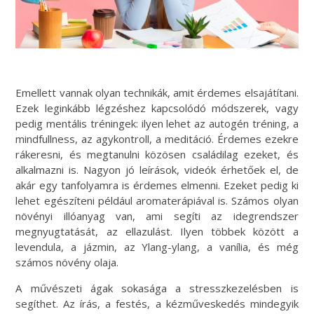
Emellett vannak olyan technikák, amit érdemes elsajátítani.
Ezek leginkább légzéshez kapcsolódó módszerek, vagy
pedig mentális tréningek: ilyen lehet az autogén tréning, a
mindfullness, az agykontroll, a meditáció. Érdemes ezekre
rákeresni, és megtanulni közösen családilag ezeket, és
alkalmazni is. Nagyon jó leírások, videók érhetőek el, de
akár egy tanfolyamra is érdemes elmenni. Ezeket pedig ki
lehet egészíteni például aromaterápiával is. Számos olyan
növényi illóanyag van, ami segíti az idegrendszer
megnyugtatását, az ellazulást. Ilyen többek között a
levendula, a jázmin, az Ylang-ylang, a vanília, és még
számos növény olaja.
A művészeti ágak sokasága a stresszkezelésben is
segíthet. Az írás, a festés, a kézműveskedés mindegyik