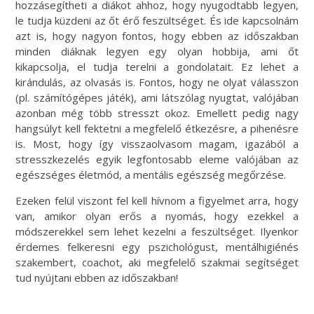
hozzásegítheti a diákot ahhoz, hogy nyugodtabb legyen,
le tudja küzdeni az őt érő feszültséget. És ide kapcsolnám
azt is, hogy nagyon fontos, hogy ebben az időszakban
minden diáknak legyen egy olyan hobbija, ami őt
kikapcsolja, el tudja terelni a gondolatait. Ez lehet a
kirándulás, az olvasás is. Fontos, hogy ne olyat válasszon
(pl. számítógépes játék), ami látszólag nyugtat, valójában
azonban még több stresszt okoz. Emellett pedig nagy
hangsúlyt kell fektetni a megfelelő étkezésre, a pihenésre
is. Most, hogy így visszaolvasom magam, igazából a
stresszkezelés egyik legfontosabb eleme valójában az
egészséges életmód, a mentális egészség megőrzése.
Ezeken felül viszont fel kell hívnom a figyelmet arra, hogy
van, amikor olyan erős a nyomás, hogy ezekkel a
módszerekkel sem lehet kezelni a feszültséget. Ilyenkor
érdemes felkeresni egy pszichológust, mentálhigiénés
szakembert, coachot, aki megfelelő szakmai segítséget
tud nyújtani ebben az időszakban!