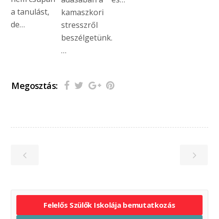
a tanulást,
kamaszkori
de…
stresszről
beszélgetünk.
…
Megosztás:
Felelős Szülők Iskolája bemutatkozás