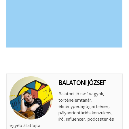
BALATONI JÓZSEF
Balatoni József vagyok,
történelemtanár,
élménypedagógiai tréner,
pályaorientációs konzulens,
író, influencer, podcaster és
egyéb állatfajta