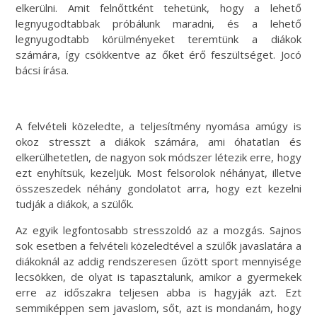
elkerülni. Amit felnőttként tehetünk, hogy a lehető
legnyugodtabbak próbálunk maradni, és a lehető
legnyugodtabb körülményeket teremtünk a diákok
számára, így csökkentve az őket érő feszültséget. Jocó
bácsi írása.
A felvételi közeledte, a teljesítmény nyomása amúgy is
okoz stresszt a diákok számára, ami óhatatlan és
elkerülhetetlen, de nagyon sok módszer létezik erre, hogy
ezt enyhítsük, kezeljük. Most felsorolok néhányat, illetve
összeszedek néhány gondolatot arra, hogy ezt kezelni
tudják a diákok, a szülők.
Az egyik legfontosabb stresszoldó az a mozgás. Sajnos
sok esetben a felvételi közeledtével a szülők javaslatára a
diákoknál az addig rendszeresen űzött sport mennyisége
lecsökken, de olyat is tapasztalunk, amikor a gyermekek
erre az időszakra teljesen abba is hagyják azt. Ezt
semmiképpen sem javaslom, sőt, azt is mondanám, hogy