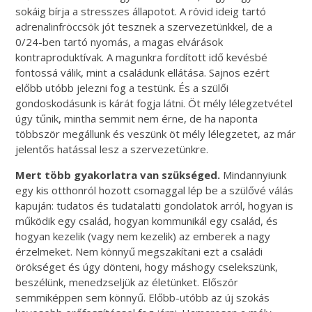
sokáig bírja a stresszes állapotot. A rövid ideig tartó
adrenalinfröccsök jót tesznek a szervezetünkkel, de a
0/24-ben tartó nyomás, a magas elvárások
kontraproduktívak. A magunkra fordított idő kevésbé
fontossá válik, mint a családunk ellátása. Sajnos ezért
előbb utóbb jelezni fog a testünk. És a szülői
gondoskodásunk is kárát fogja látni. Öt mély lélegzetvétel
úgy tűnik, mintha semmit nem érne, de ha naponta
többször megállunk és veszünk öt mély lélegzetet, az már
jelentős hatással lesz a szervezetünkre.
Mert több gyakorlatra van szükséged.
Mindannyiunk
egy kis otthonról hozott csomaggal lép be a szülővé válás
kapuján: tudatos és tudatalatti gondolatok arról, hogyan is
működik egy család, hogyan kommunikál egy család, és
hogyan kezelik (vagy nem kezelik) az emberek a nagy
érzelmeket. Nem könnyű megszakítani ezt a családi
örökséget és úgy dönteni, hogy máshogy cselekszünk,
beszélünk, menedzseljük az életünket. Először
semmiképpen sem könnyű. Előbb-utóbb az új szokás