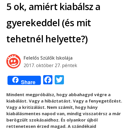
5 ok, amiért kiabálsz a
gyerekeddel (és mit
tehetnél helyette?)
Felelős Szülők Iskolája
2017. október 27. péntek
Facebook
Twitter
Share
Mindent megpróbálsz, hogy abbahagyd végre a
kiabálást. Vagy a hibáztatást. Vagy a fenyegetőzést.
Vagy a kritizálást. Nem számít, hogy hány
kiabálásmentes napod van, mindig visszatérsz a már
berögzült szokásaidhoz. És olyankor újból
rettenetesen érzed magad. A szándékaid