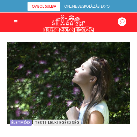
OVIBÓL SULIBA
ONLINE BEISKOLÁZÁSI EXPO
ÉLETMÓD
TESTI-LELKI EGÉSZSÉG