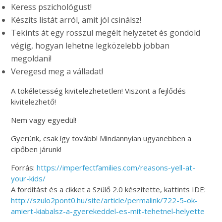
Keress pszichológust!
Készíts listát arról, amit jól csinálsz!
Tekints át egy rosszul megélt helyzetet és gondold
végig, hogyan lehetne legközelebb jobban
megoldani!
Veregesd meg a válladat!
A tökéletesség kivitelezhetetlen! Viszont a fejlődés
kivitelezhető!
Nem vagy egyedül!
Gyerünk, csak így tovább! Mindannyian ugyanebben a
cipőben járunk!
Forrás:
https://imperfectfamilies.com/reasons-yell-at-
your-kids/
A fordítást és a cikket a Szülő 2.0 készítette, kattints IDE:
http://szulo2pont0.hu/site/article/permalink/722-5-ok-
amiert-kiabalsz-a-gyerekeddel-es-mit-tehetnel-helyette