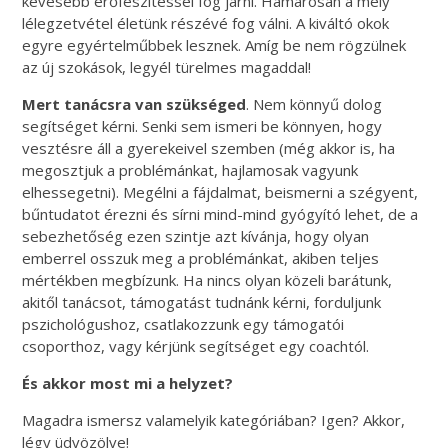
kevesebb erőfeszítéssel fog járni. Hamarosan a mély
lélegzetvétel életünk részévé fog válni. A kiváltó okok
egyre egyértelműbbek lesznek. Amíg be nem rögzülnek
az új szokások, legyél türelmes magaddal!
Mert tanácsra van szükséged
. Nem könnyű dolog
segítséget kérni. Senki sem ismeri be könnyen, hogy
vesztésre áll a gyerekeivel szemben (még akkor is, ha
megosztjuk a problémánkat, hajlamosak vagyunk
elhessegetni). Megélni a fájdalmat, beismerni a szégyent,
bűntudatot érezni és sírni mind-mind gyógyító lehet, de a
sebezhetőség ezen szintje azt kívánja, hogy olyan
emberrel osszuk meg a problémánkat, akiben teljes
mértékben megbízunk. Ha nincs olyan közeli barátunk,
akitől tanácsot, támogatást tudnánk kérni, forduljunk
pszichológushoz, csatlakozzunk egy támogatói
csoporthoz, vagy kérjünk segítséget egy coachtól.
És akkor most mi a helyzet?
Magadra ismersz valamelyik kategóriában? Igen? Akkor,
légy üdvözölve!