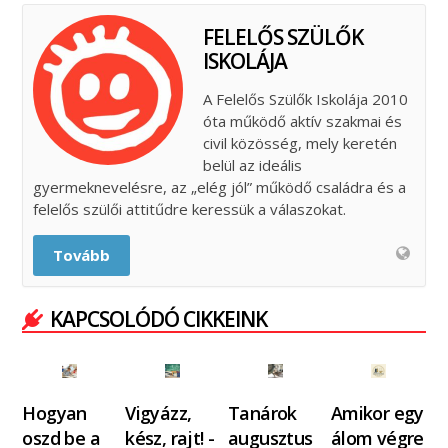
FELELŐS SZÜLŐK
ISKOLÁJA
A Felelős Szülők Iskolája 2010
óta működő aktív szakmai és
civil közösség, mely keretén
belül az ideális
gyermeknevelésre, az „elég jól” működő családra és a
felelős szülői attitűdre keressük a válaszokat.
Tovább
KAPCSOLÓDÓ CIKKEINK
Hogyan
Vigyázz,
Tanárok
Amikor egy
oszd be a
kész, rajt! -
augusztus
álom végre