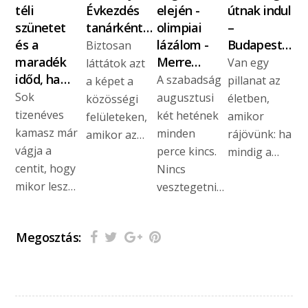
téli
Évkezdés
elején -
útnak indul
szünetet
tanárként…
olimpiai
–
és a
lázálom -
Budapest…
Biztosan
maradék
Merre…
Van egy
láttátok azt
időd, ha…
A szabadság
pillanat az
a képet a
Sok
augusztusi
életben,
közösségi
tizenéves
két hetének
amikor
felületeken,
kamasz már
minden
rájövünk: ha
amikor az…
vágja a
perce kincs.
mindig a…
centit, hogy
Nincs
mikor lesz…
vesztegetni…
Megosztás: