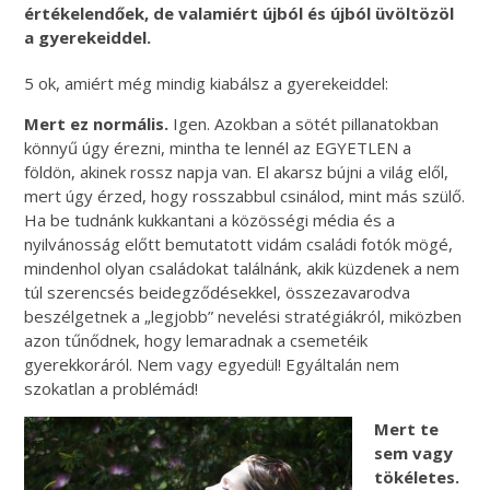
értékelendőek, de valamiért újból és újból üvöltözöl
a gyerekeiddel.
5 ok, amiért még mindig kiabálsz a gyerekeiddel:
Mert ez normális.
Igen. Azokban a sötét pillanatokban
könnyű úgy érezni, mintha te lennél az EGYETLEN a
földön, akinek rossz napja van. El akarsz bújni a világ elől,
mert úgy érzed, hogy rosszabbul csinálod, mint más szülő.
Ha be tudnánk kukkantani a közösségi média és a
nyilvánosság előtt bemutatott vidám családi fotók mögé,
mindenhol olyan családokat találnánk, akik küzdenek a nem
túl szerencsés beidegződésekkel, összezavarodva
beszélgetnek a „legjobb” nevelési stratégiákról, miközben
azon tűnődnek, hogy lemaradnak a csemetéik
gyerekkoráról. Nem vagy egyedül! Egyáltalán nem
szokatlan a problémád!
Mert te
sem vagy
tökéletes.