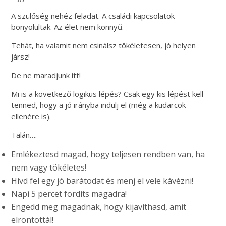
A szülőség nehéz feladat. A családi kapcsolatok
bonyolultak. Az élet nem könnyű.
Tehát, ha valamit nem csinálsz tökéletesen, jó helyen
jársz!
De ne maradjunk itt!
Mi is a következő logikus lépés? Csak egy kis lépést kell
tenned, hogy a jó irányba indulj el (még a kudarcok
ellenére is).
Talán….
Emlékeztesd magad, hogy teljesen rendben van, ha
nem vagy tökéletes!
Hívd fel egy jó barátodat és menj el vele kávézni!
Napi 5 percet fordíts magadra!
Engedd meg magadnak, hogy kijavíthasd, amit
elrontottál!