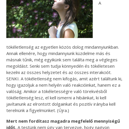
A
tökéletlenség az egyetlen közös dolog mindannyiunkban.
Annak ellenére, hogy mindannyiunk küzdelme más és
másnak tűnik, még egyikünk sem találta meg a végleges
megoldást. Senki sem tudja könnyedén és tökéletesen
kezelni az összes helyzetet és az összes interakciót.
SENKI. A tökéletlenség nem kifogás, amit azért találtunk ki,
hogy igazoljuk a nem helyén való reakcióinkat, hanem ez a
valóság. Amikor a tökéletességre való törekvésből
tökéletlenség lesz, el kell ismerni a hibáinkat, ki kell
javítanunk az elrontott dolgainkat és pozitív irányba kell
terelnünk a figyelmünket. (Újra.)
Mert nem fordítasz magadra megfelelő mennyiségű
időt.
A testünk nem úgy van tervezve, hogy nagyon