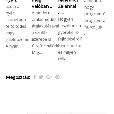
a hibába,
valóban…
Zalánnal
Szülő a
hogy
a…
A modern
nyári
programról
Hogyan
családmodell
szünetben –
programra
beszélünk a
átalakulásával
feltöltődés
hurcoljuk
gyerekeink
a szülők
vagy
a…
fejlődéséről?
szerepe is
túlélőüzemmód?
Kinek, mikor
újraformálódott.
A nyár…
és milyen
Míg…
céllal…
Megosztás: