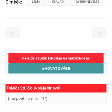
Címkék:
LÉLEK
CSALÁD
GYEREKNEVELÉS
Felelős Szülők Iskolája bemutatkozás
#HOVATOVÁBB
Felelős Szülők Iskolája hírlevél
[mailpoet_form id="1"]