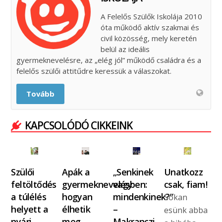
A Felelős Szülők Iskolája 2010
óta működő aktív szakmai és
civil közösség, mely keretén
belül az ideális
gyermeknevelésre, az „elég jól” működő családra és a
felelős szülői attitűdre keressük a válaszokat.
Tovább
KAPCSOLÓDÓ CIKKEINK
Szülői
Apák a
„Senkinek
Unatkozz
feltöltődés
gyermeknevelésben:
vagy
csak, fiam!
a túlélés
hogyan
mindenkinek?”
Sokan
helyett a
élhetik
–
esünk abba
nyári…
meg
Makranczi