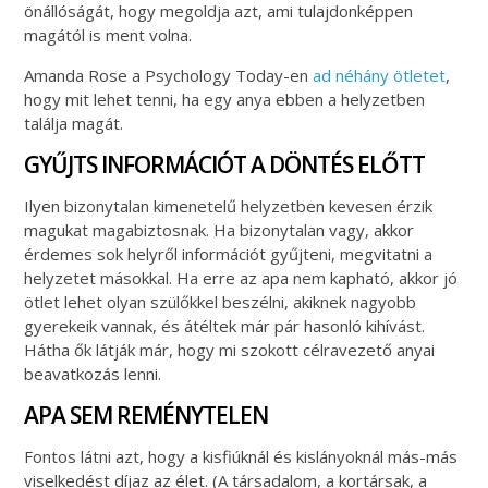
önállóságát, hogy megoldja azt, ami tulajdonképpen
magától is ment volna.
Amanda Rose a Psychology Today-en
ad néhány ötletet
,
hogy mit lehet tenni, ha egy anya ebben a helyzetben
találja magát.
GYŰJTS INFORMÁCIÓT A DÖNTÉS ELŐTT
Ilyen bizonytalan kimenetelű helyzetben kevesen érzik
magukat magabiztosnak. Ha bizonytalan vagy, akkor
érdemes sok helyről információt gyűjteni, megvitatni a
helyzetet másokkal. Ha erre az apa nem kapható, akkor jó
ötlet lehet olyan szülőkkel beszélni, akiknek nagyobb
gyerekeik vannak, és átéltek már pár hasonló kihívást.
Hátha ők látják már, hogy mi szokott célravezető anyai
beavatkozás lenni.
APA SEM REMÉNYTELEN
Fontos látni azt, hogy a kisfiúknál és kislányoknál más-más
viselkedést díjaz az élet. (A társadalom, a kortársak, a