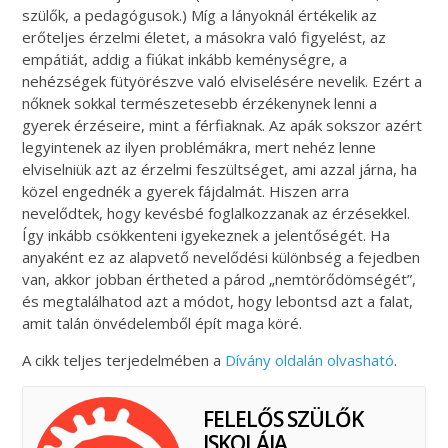
szülők, a pedagógusok.) Míg a lányoknál értékelik az
erőteljes érzelmi életet, a másokra való figyelést, az
empátiát, addig a fiúkat inkább keménységre, a
nehézségek fütyörészve való elviselésére nevelik. Ezért a
nőknek sokkal természetesebb érzékenynek lenni a
gyerek érzéseire, mint a férfiaknak. Az apák sokszor azért
legyintenek az ilyen problémákra, mert nehéz lenne
elviselniük azt az érzelmi feszültséget, ami azzal járna, ha
közel engednék a gyerek fájdalmát. Hiszen arra
nevelődtek, hogy kevésbé foglalkozzanak az érzésekkel.
Így inkább csökkenteni igyekeznek a jelentőségét. Ha
anyaként ez az alapvető nevelődési különbség a fejedben
van, akkor jobban értheted a párod „nemtörődömségét”,
és megtalálhatod azt a módot, hogy lebontsd azt a falat,
amit talán önvédelemből épít maga köré.
A cikk teljes terjedelmében a
Dívány oldalán olvasható
.
FELELŐS SZÜLŐK
ISKOLÁJA