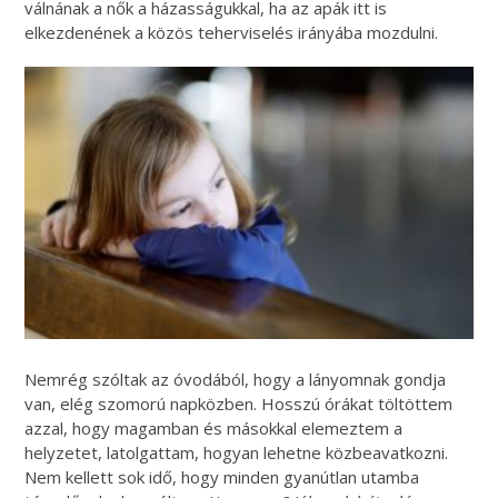
válnának a nők a házasságukkal, ha az apák itt is
elkezdenének a közös teherviselés irányába mozdulni.
Nemrég szóltak az óvodából, hogy a lányomnak gondja
van, elég szomorú napközben. Hosszú órákat töltöttem
azzal, hogy magamban és másokkal elemeztem a
helyzetet, latolgattam, hogyan lehetne közbeavatkozni.
Nem kellett sok idő, hogy minden gyanútlan utamba