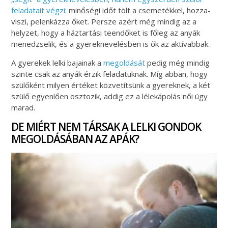
feladatait végzi
: minőségi időt tölt a csemetékkel, hozza-
viszi, pelenkázza őket. Persze azért még mindig az a
helyzet, hogy a háztartási teendőket is főleg az anyák
menedzselik, és a gyereknevelésben is ők az aktívabbak.
A gyerekek lelki bajainak a
megoldását
pedig még mindig
szinte csak az anyák érzik feladatuknak. Míg abban, hogy
szülőként milyen értéket közvetítsünk a gyereknek, a két
szülő egyenlően osztozik, addig ez a lélekápolás női ügy
marad.
DE MIÉRT NEM TÁRSAK A LELKI GONDOK
MEGOLDÁSÁBAN AZ APÁK?