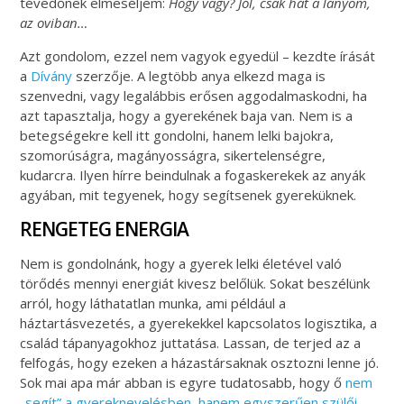
tévedőnek elmeséljem:
Hogy vagy? Jól, csak hát a lányom,
az oviban…
Azt gondolom, ezzel nem vagyok egyedül – kezdte írását
a
Dívány
szerzője. A legtöbb anya elkezd maga is
szenvedni, vagy legalábbis erősen aggodalmaskodni, ha
azt tapasztalja, hogy a gyerekének baja van. Nem is a
betegségekre kell itt gondolni, hanem lelki bajokra,
szomorúságra, magányosságra, sikertelenségre,
kudarcra. Ilyen hírre beindulnak a fogaskerekek az anyák
agyában, mit tegyenek, hogy segítsenek gyereküknek.
RENGETEG ENERGIA
Nem is gondolnánk, hogy a gyerek lelki életével való
törődés mennyi energiát kivesz belőlük. Sokat beszélünk
arról, hogy láthatatlan munka, ami például a
háztartásvezetés, a gyerekekkel kapcsolatos logisztika, a
család tápanyagokhoz juttatása. Lassan, de terjed az a
felfogás, hogy ezeken a házastársaknak osztozni lenne jó.
Sok mai apa már abban is egyre tudatosabb, hogy ő
nem
„segít” a gyereknevelésben, hanem egyszerűen szülői