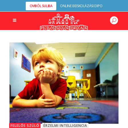
OVIBÓL SULIBA
ONLINE BEISKOLÁZÁSI EXPO
FELELŐS SZÜLŐ
ÉRZELMI INTELLIGENCIA