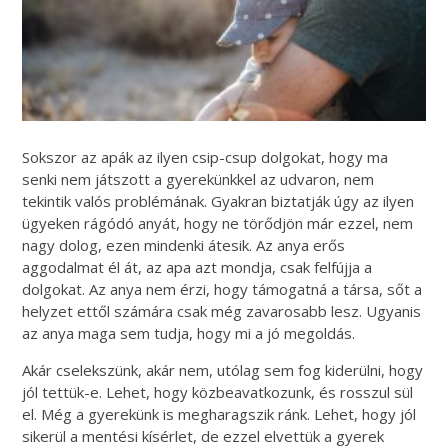
Sokszor az apák az ilyen csip-csup dolgokat, hogy ma
senki nem játszott a gyerekünkkel az udvaron, nem
tekintik valós problémának. Gyakran biztatják úgy az ilyen
ügyeken rágódó anyát, hogy ne törődjön már ezzel, nem
nagy dolog, ezen mindenki átesik. Az anya erős
aggodalmat él át, az apa azt mondja, csak felfújja a
dolgokat. Az anya nem érzi, hogy támogatná a társa, sőt a
helyzet ettől számára csak még zavarosabb lesz. Ugyanis
az anya maga sem tudja, hogy mi a jó megoldás.
Akár cselekszünk, akár nem, utólag sem fog kiderülni, hogy
jól tettük-e. Lehet, hogy közbeavatkozunk, és rosszul sül
el. Még a gyerekünk is megharagszik ránk. Lehet, hogy jól
sikerül a mentési kísérlet, de ezzel elvettük a gyerek