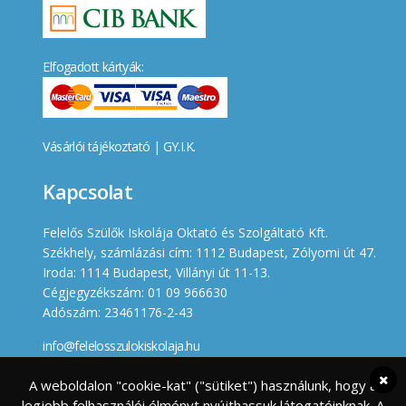
Elfogadott kártyák:
Vásárlói tájékoztató
|
GY.I.K.
Kapcsolat
Felelős Szülők Iskolája Oktató és Szolgáltató Kft.
Székhely, számlázási cím: 1112 Budapest, Zólyomi út 47.
Iroda: 1114 Budapest, Villányi út 11-13.
Cégjegyzékszám: 01 09 966630
Adószám: 23461176-2-43
info@felelosszulokiskolaja.hu
+36 20 358 66 12
A weboldalon "cookie-kat" ("sütiket") használunk, hogy a
legjobb felhasználói élményt nyújthassuk látogatóinknak. A