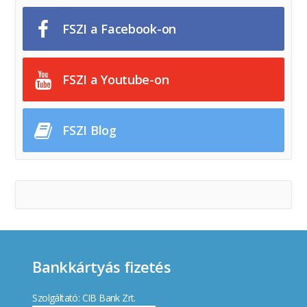
FSZI a Facebook-on
FSZI a Youtube-on
FSZI Blog
Bankkártyás fizetés
Szolgáltató: CIB Bank Zrt.